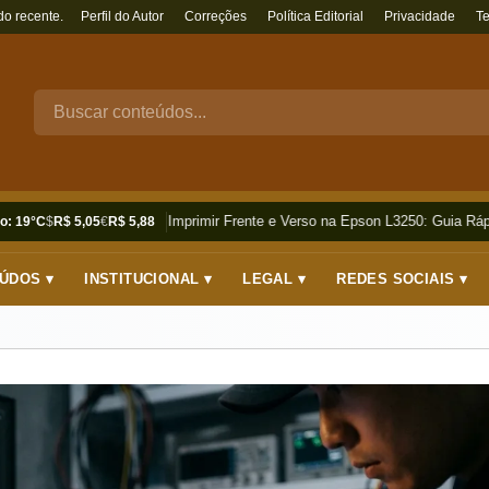
do recente.
Perfil do Autor
Correções
Política Editorial
Privacidade
T
Como Imprimir Frente e Verso na Epson L3250: Guia Rápi
o: 19°C
$
R$ 5,05
€
R$ 5,88
ÚDOS ▾
INSTITUCIONAL ▾
LEGAL ▾
REDES SOCIAIS ▾