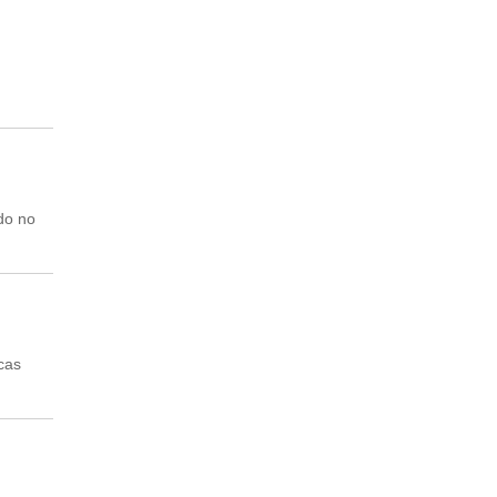
do no
cas