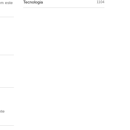
Tecnologia
1104
om este
nte