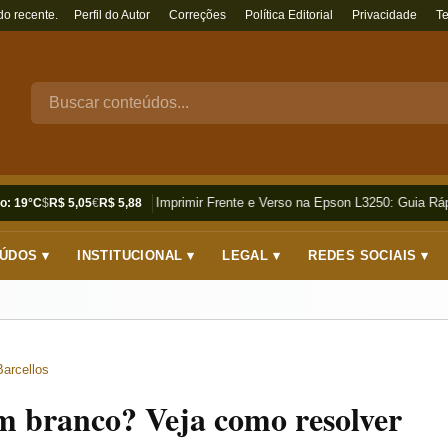
do recente.
Perfil do Autor
Correções
Política Editorial
Privacidade
T
Como Imprimir Frente e Verso na Epson L3250: Guia Rápi
o: 19°C
$
R$ 5,05
€
R$ 5,88
ÚDOS ▾
INSTITUCIONAL ▾
LEGAL ▾
REDES SOCIAIS ▾
Barcellos
 branco? Veja como resolver