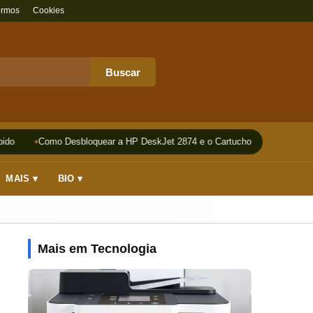
ermos
Cookies
Buscar
do
Como Desbloquear a HP DeskJet 2874 e o Cartucho
Impressora
MAIS ▾
BIO ▾
Mais em Tecnologia