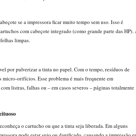
cabeçote se a impressora ficar muito tempo sem uso. Isso é
artuchos com cabeçote integrado (como grande parte das HP).
 folhas limpas.
l por pulverizar a tinta no papel. Com o tempo, resíduos de
os micro-orifícios. Esse problema é mais frequente em
 com listras, falhas ou – em casos severos – páginas totalmente
eituoso
conheça o cartucho ou que a tinta seja liberada. Em alguns
mpressora pode estar sujo ou danificado, causando a impressão 