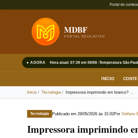
Portal de conteú
MDBF
PORTAL EDUCATIVO
● AGORA
Hora atual: 07:39 em 06/08 -
Temperatura São Paul
INÍCIO
CONTE
Inicio
Tecnologia
Impressora imprimindo em branco? ...
Publicado em
29/05/2026 às 15:02
Por
Stéfano 
Tecnologia
Impressora imprimindo em