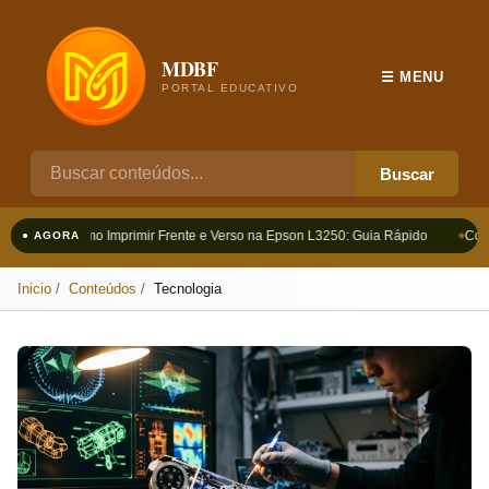
MDBF
☰ MENU
PORTAL EDUCATIVO
Buscar
Como Imprimir Frente e Verso na Epson L3250: Guia Rápido
Como
● AGORA
Inicio
Conteúdos
Tecnologia