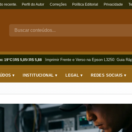
do recente.
Perfil do Autor
Correções
Política Editorial
Privacidade
T
Como Imprimir Frente e Verso na Epson L3250: Guia Rápi
o: 19°C
$
R$ 5,05
€
R$ 5,88
ÚDOS ▾
INSTITUCIONAL ▾
LEGAL ▾
REDES SOCIAIS ▾