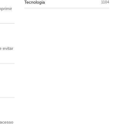
Tecnologia
1104
mprimir
 evitar
 acesso