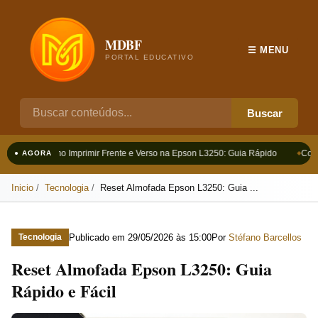
MDBF
☰ MENU
PORTAL EDUCATIVO
Buscar
Como Imprimir Frente e Verso na Epson L3250: Guia Rápido
Como
● AGORA
Inicio
Tecnologia
Reset Almofada Epson L3250: Guia ...
Publicado em
29/05/2026 às 15:00
Por
Stéfano Barcellos
Tecnologia
Reset Almofada Epson L3250: Guia
Rápido e Fácil