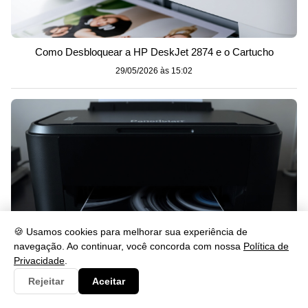
Como Desbloquear a HP DeskJet 2874 e o Cartucho
29/05/2026 às 15:02
🍪 Usamos cookies para melhorar sua experiência de
navegação. Ao continuar, você concorda com nossa
Política de
Privacidade
.
Rejeitar
Aceitar
Impressora imprimindo com listras: causas e como resolver
29/05/2026 às 15:02