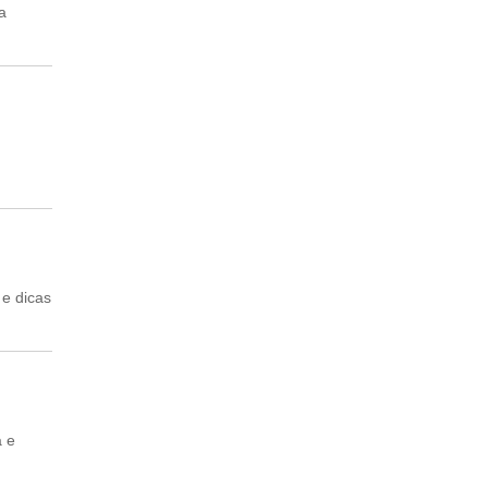
a
 e dicas
a e