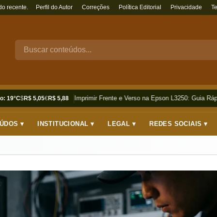
do recente.
Perfil do Autor
Correções
Política Editorial
Privacidade
T
Como Imprimir Frente e Verso na Epson L3250: Guia Rápi
o: 19°C
$
R$ 5,05
€
R$ 5,88
ÚDOS ▾
INSTITUCIONAL ▾
LEGAL ▾
REDES SOCIAIS ▾