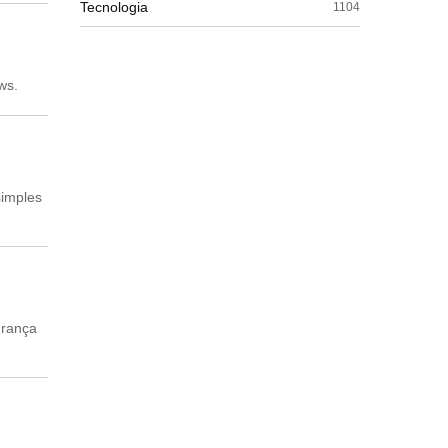
Tecnologia
1104
ws.
simples
urança