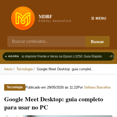
MDBF
☰ MENU
PORTAL EDUCATIVO
Buscar
Como Imprimir Frente e Verso na Epson L3250: Guia Rápido
Como
● AGORA
Inicio
Tecnologia
Google Meet Desktop: guia complet...
Publicado em
29/05/2026 às 11:22
Por
Stéfano Barcellos
Tecnologia
Google Meet Desktop: guia completo
para usar no PC