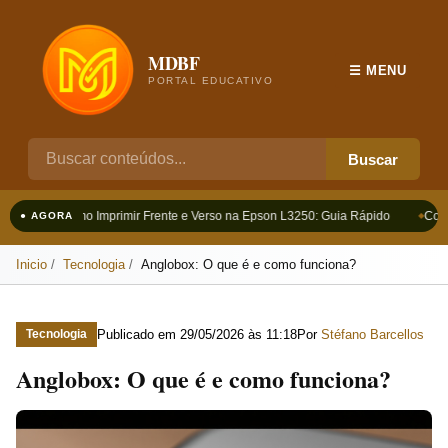
MDBF
☰ MENU
PORTAL EDUCATIVO
Buscar
Como Imprimir Frente e Verso na Epson L3250: Guia Rápido
Como
● AGORA
Inicio
Tecnologia
Anglobox: O que é e como funciona?
Publicado em
29/05/2026 às 11:18
Por
Stéfano Barcellos
Tecnologia
Anglobox: O que é e como funciona?