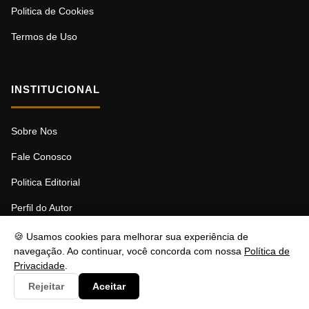
Politica de Cookies
Termos de Uso
INSTITUCIONAL
Sobre Nos
Fale Conosco
Politica Editorial
Perfil do Autor
🍪 Usamos cookies para melhorar sua experiência de
navegação. Ao continuar, você concorda com nossa
Política de
Privacidade
.
© 2026 MDBF. Todos os direitos reservados.
Rejeitar
Aceitar
Responsável: Stéfano Barcellos | contato@nztbr.com