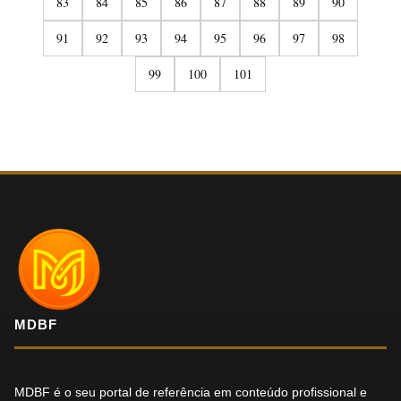
83
84
85
86
87
88
89
90
91
92
93
94
95
96
97
98
99
100
101
MDBF
MDBF é o seu portal de referência em conteúdo profissional e