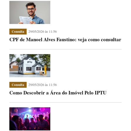
29/05/2026 às 11:56
Consulta
CPF de Manoel Alves Faustino: veja como consultar
29/05/2026 às 11:56
Consulta
Como Descobrir a Área do Imóvel Pelo IPTU