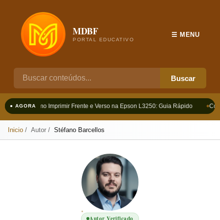
MDBF
☰ MENU
PORTAL EDUCATIVO
Buscar
Como Imprimir Frente e Verso na Epson L3250: Guia Rápido
Com
● AGORA
Inicio
Autor
Stéfano Barcellos
Autor Verificado