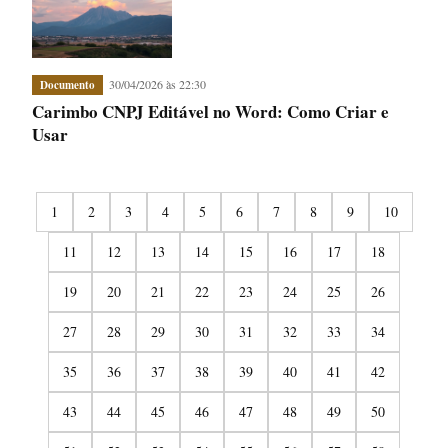
30/04/2026 às 22:30
Documento
Carimbo CNPJ Editável no Word: Como Criar e
Usar
1
2
3
4
5
6
7
8
9
10
11
12
13
14
15
16
17
18
19
20
21
22
23
24
25
26
27
28
29
30
31
32
33
34
35
36
37
38
39
40
41
42
43
44
45
46
47
48
49
50