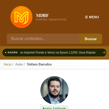
MDBF
☰ MENU
PORTAL EDUCATIVO
Buscar
Como Imprimir Frente e Verso na Epson L3250: Guia Rápido
Com
● AGORA
Inicio
Autor
Stéfano Barcellos
Autor Verificado