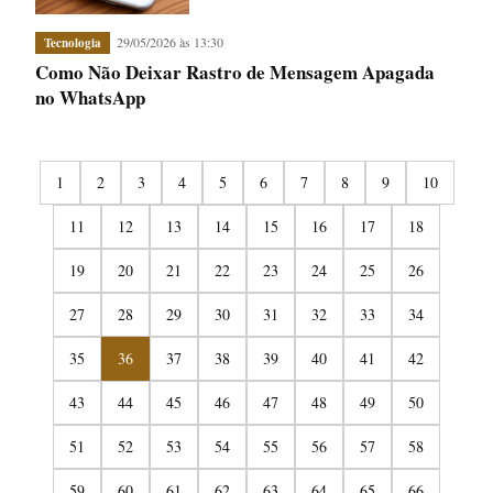
29/05/2026 às 13:30
Tecnologia
Como Não Deixar Rastro de Mensagem Apagada
no WhatsApp
1
2
3
4
5
6
7
8
9
10
11
12
13
14
15
16
17
18
19
20
21
22
23
24
25
26
27
28
29
30
31
32
33
34
35
36
37
38
39
40
41
42
43
44
45
46
47
48
49
50
51
52
53
54
55
56
57
58
59
60
61
62
63
64
65
66