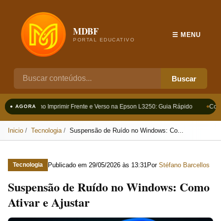
MDBF
☰ MENU
PORTAL EDUCATIVO
Buscar
Como Imprimir Frente e Verso na Epson L3250: Guia Rápido
Como
● AGORA
Inicio
Tecnologia
Suspensão de Ruído no Windows: Co...
Publicado em
29/05/2026 às 13:31
Por
Stéfano Barcellos
Tecnologia
Suspensão de Ruído no Windows: Como
Ativar e Ajustar