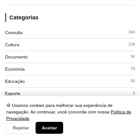
Categorias
Consulta
284
Cultura
228
Documento
56
Economia
78
Educação
50
Esporte
3
🍪 Usamos cookies para melhorar sua experiência de
Eventos
3
navegação. Ao continuar, você concorda com nossa
Política de
Governo
31
Privacidade
.
Rejeitar
Aceitar
Interpretacao
103