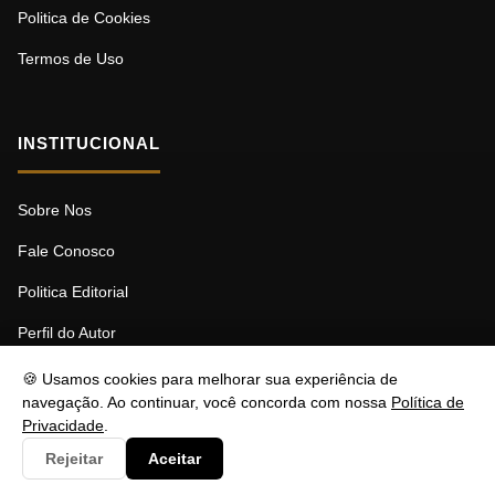
Politica de Cookies
Termos de Uso
INSTITUCIONAL
Sobre Nos
Fale Conosco
Politica Editorial
Perfil do Autor
🍪 Usamos cookies para melhorar sua experiência de
navegação. Ao continuar, você concorda com nossa
Política de
Privacidade
.
© 2026 MDBF. Todos os direitos reservados.
Rejeitar
Aceitar
Responsável: Stéfano Barcellos | contato@nztbr.com