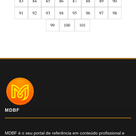
83
84
85
86
87
88
89
90
91
92
93
94
95
96
97
98
99
100
101
MDBF
MDBF é o seu portal de referência em conteúdo profissional e