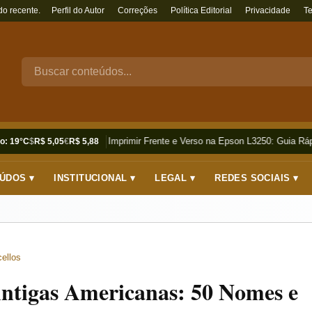
do recente.
Perfil do Autor
Correções
Política Editorial
Privacidade
T
Como Imprimir Frente e Verso na Epson L3250: Guia Rápi
o: 19°C
$
R$ 5,05
€
R$ 5,88
ÚDOS ▾
INSTITUCIONAL ▾
LEGAL ▾
REDES SOCIAIS ▾
ellos
ntigas Americanas: 50 Nomes e