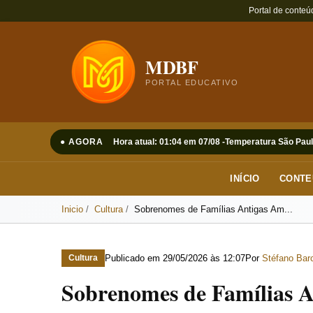
Portal de conteú
MDBF
PORTAL EDUCATIVO
● AGORA
Hora atual: 01:04 em 07/08 -
Temperatura São Paul
INÍCIO
CONTE
Inicio
Cultura
Sobrenomes de Famílias Antigas Am...
Publicado em
29/05/2026 às 12:07
Por
Stéfano Barc
Cultura
Sobrenomes de Famílias A