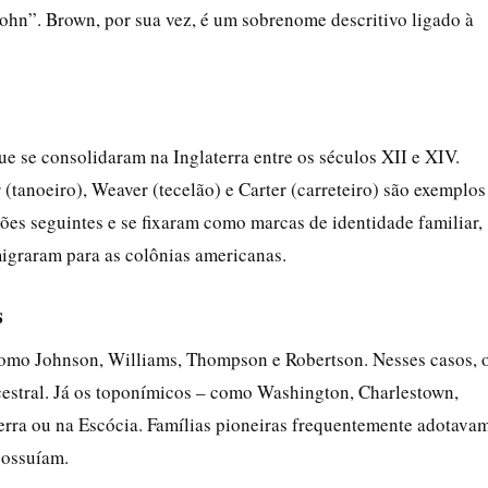
 John”. Brown, por sua vez, é um sobrenome descritivo ligado à
 se consolidaram na Inglaterra entre os séculos XII e XIV.
er (tanoeiro), Weaver (tecelão) e Carter (carreteiro) são exemplos
ões seguintes e se fixaram como marcas de identidade familiar,
migraram para as colônias americanas.
s
 como Johnson, Williams, Thompson e Robertson. Nesses casos, 
estral. Já os toponímicos – como Washington, Charlestown,
erra ou na Escócia. Famílias pioneiras frequentemente adotava
possuíam.