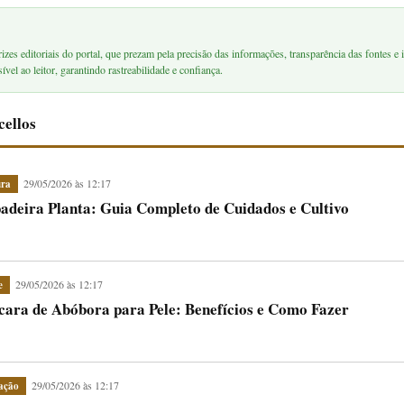
rizes editoriais do portal, que prezam pela precisão das informações, transparência das fontes e i
ível ao leitor, garantindo rastreabilidade e confiança.
cellos
29/05/2026 às 12:17
ura
adeira Planta: Guia Completo de Cuidados e Cultivo
29/05/2026 às 12:17
e
ara de Abóbora para Pele: Benefícios e Como Fazer
29/05/2026 às 12:17
ação