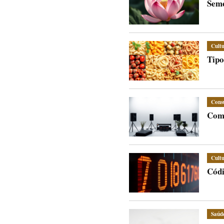
Seme
Cult
Tipo
Cons
Como
Cult
Códi
Saúd