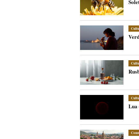
Sole
Cult
Verd
Cult
Rusb
Cult
Lua 
Cons