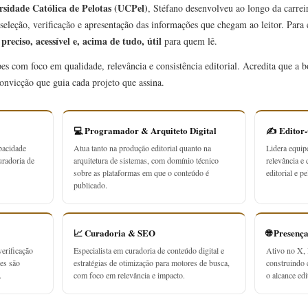
rsidade Católica de Pelotas (UCPel)
, Stéfano desenvolveu ao longo da carrei
seleção, verificação e apresentação das informações que chegam ao leitor. Para
preciso, acessível e, acima de tudo, útil
r
para quem lê.
ipes com foco em qualidade, relevância e consistência editorial. Acredita que a
onvicção que guia cada projeto que assina.
💻 Programador & Arquiteto Digital
✍️ Editor
pacidade
Atua tanto na produção editorial quanto na
Lidera equip
uradoria de
arquitetura de sistemas, com domínio técnico
relevância e 
sobre as plataformas em que o conteúdo é
editorial e p
publicado.
📈 Curadoria & SEO
🌐 Presenç
erificação
Especialista em curadoria de conteúdo digital e
Ativo no X, 
ões são
estratégias de otimização para motores de busca,
construindo
.
com foco em relevância e impacto.
o alcance edit