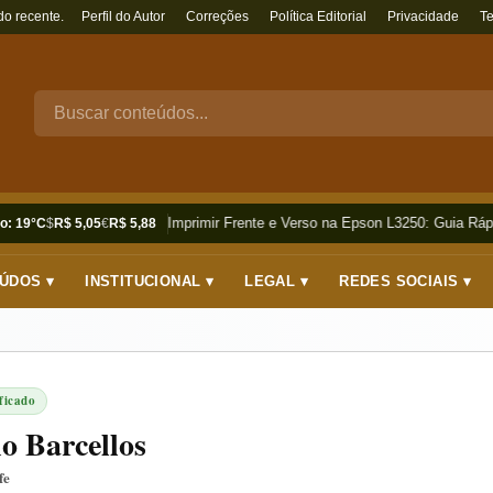
do recente.
Perfil do Autor
Correções
Política Editorial
Privacidade
T
Como Imprimir Frente e Verso na Epson L3250: Guia Rápi
o: 19°C
$
R$ 5,05
€
R$ 5,88
ÚDOS ▾
INSTITUCIONAL ▾
LEGAL ▾
REDES SOCIAIS ▾
ficado
o Barcellos
fe