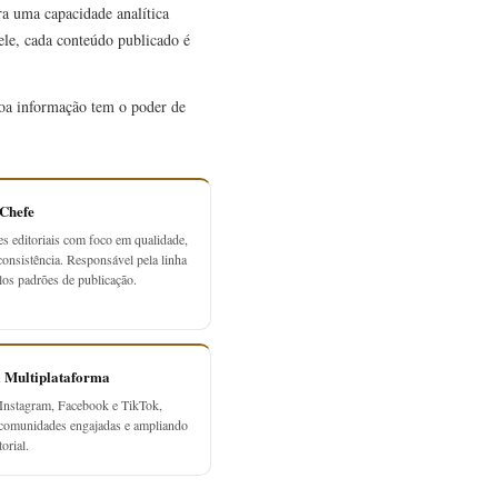
ra uma capacidade analítica
 ele, cada conteúdo publicado é
 boa informação tem o poder de
-Chefe
es editoriais com foco em qualidade,
consistência. Responsável pela linha
elos padrões de publicação.
a Multiplataforma
Instagram, Facebook e TikTok,
 comunidades engajadas e ampliando
orial.