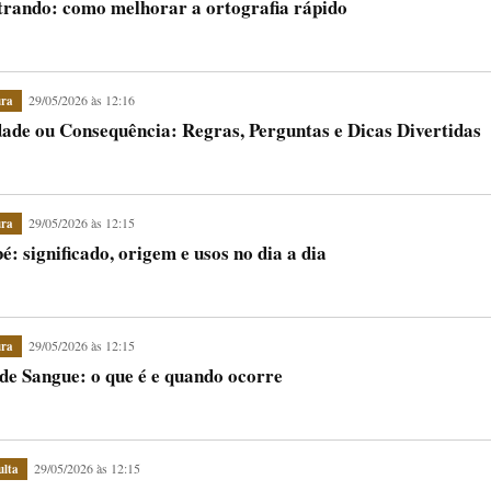
trando: como melhorar a ortografia rápido
29/05/2026 às 12:16
ura
ade ou Consequência: Regras, Perguntas e Dicas Divertidas
29/05/2026 às 12:15
ura
é: significado, origem e usos no dia a dia
29/05/2026 às 12:15
ura
de Sangue: o que é e quando ocorre
29/05/2026 às 12:15
ulta