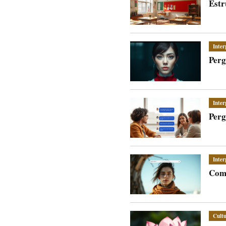
Estr
Inter
Perg
Inter
Perg
Inter
Como
Cult