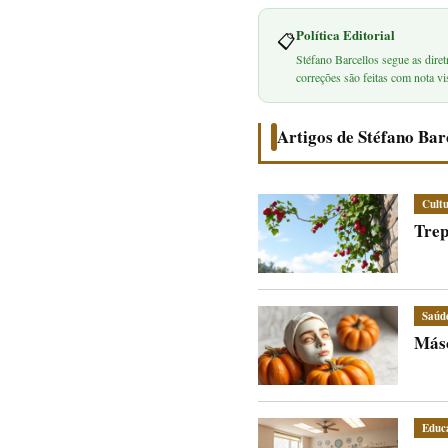
Política Editorial
📋
Stéfano Barcellos segue as diret
correções são feitas com nota vis
Artigos de Stéfano Bar
Cult
Trep
Saúd
Másc
Educ