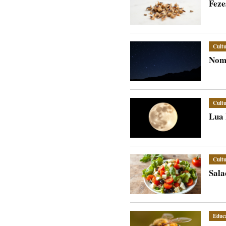
Feze
Cult
Nome
Cult
Lua 
Cult
Sala
Educ