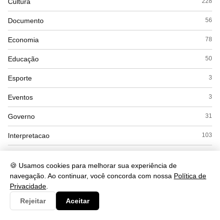
Cultura
228
Documento
56
Economia
78
Educação
50
Esporte
3
Eventos
3
Governo
31
Interpretacao
103
Saúde
78
🍪 Usamos cookies para melhorar sua experiência de
Tecnologia
1104
navegação. Ao continuar, você concorda com nossa
Política de
Privacidade
.
Rejeitar
Aceitar