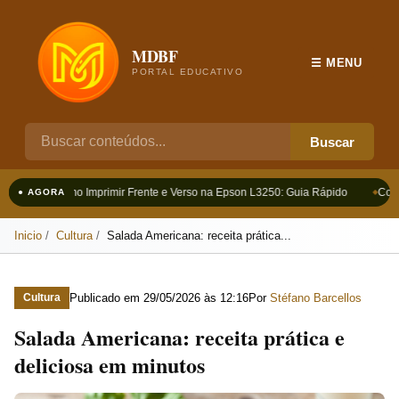
MDBF
☰ MENU
PORTAL EDUCATIVO
Buscar
Como Imprimir Frente e Verso na Epson L3250: Guia Rápido
Como
● AGORA
Inicio
Cultura
Salada Americana: receita prática...
Publicado em
29/05/2026 às 12:16
Por
Stéfano Barcellos
Cultura
Salada Americana: receita prática e
deliciosa em minutos