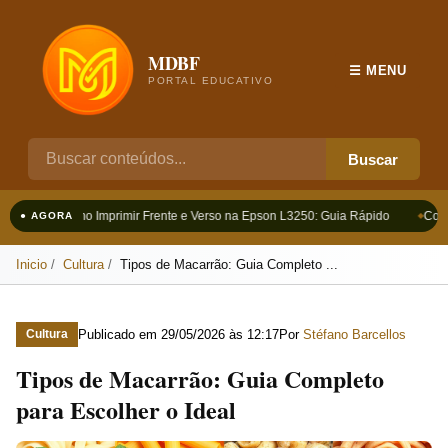
MDBF
☰ MENU
PORTAL EDUCATIVO
Buscar
Como Imprimir Frente e Verso na Epson L3250: Guia Rápido
Como 
● AGORA
Inicio
Cultura
Tipos de Macarrão: Guia Completo ...
Publicado em
29/05/2026 às 12:17
Por
Stéfano Barcellos
Cultura
Tipos de Macarrão: Guia Completo
para Escolher o Ideal