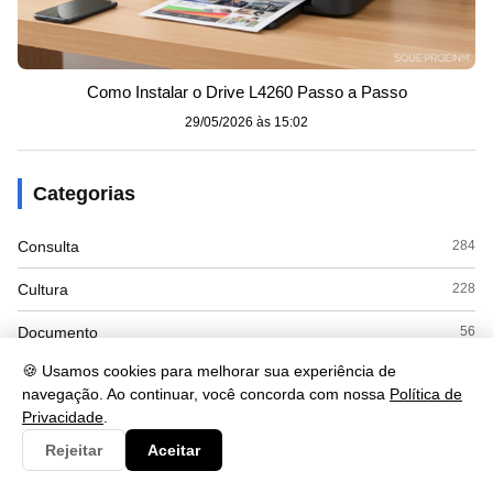
Como Instalar o Drive L4260 Passo a Passo
29/05/2026 às 15:02
Categorias
Consulta
284
Cultura
228
Documento
56
🍪 Usamos cookies para melhorar sua experiência de
Economia
78
navegação. Ao continuar, você concorda com nossa
Política de
Privacidade
.
Educação
50
Rejeitar
Aceitar
Esporte
3