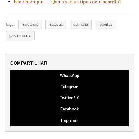
Panelaterapia — Quais são os tipos de macarrão?
Tags:
macarrão
massas
culinária
receitas
gastronomia
COMPARTILHAR
WhatsApp
Telegram
Twitter / X
Facebook
Imprimir