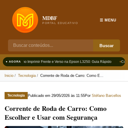
MDBF
☰ MENU
PORTAL EDUCATIVO
Buscar
Como Imprimir Frente e Verso na Epson L3250: Guia Rápido
Como
● AGORA
Inicio
Tecnologia
Corrente de Roda de Carro: Como E...
Publicado em
29/05/2026 às 11:55
Por
Stéfano Barcellos
Tecnologia
Corrente de Roda de Carro: Como
Escolher e Usar com Segurança