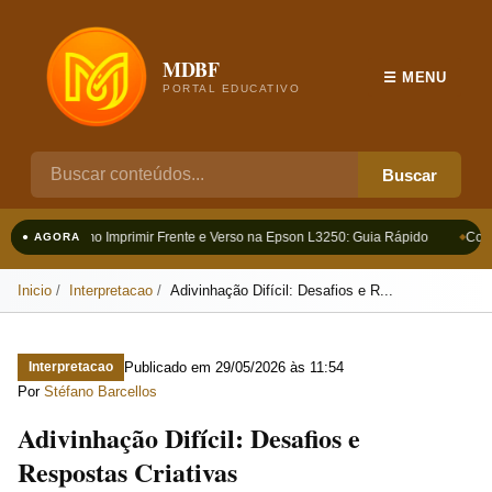
MDBF
☰ MENU
PORTAL EDUCATIVO
Buscar
Como Imprimir Frente e Verso na Epson L3250: Guia Rápido
Como
● AGORA
Inicio
Interpretacao
Adivinhação Difícil: Desafios e R...
Publicado em
29/05/2026 às 11:54
Interpretacao
Por
Stéfano Barcellos
Adivinhação Difícil: Desafios e
Respostas Criativas