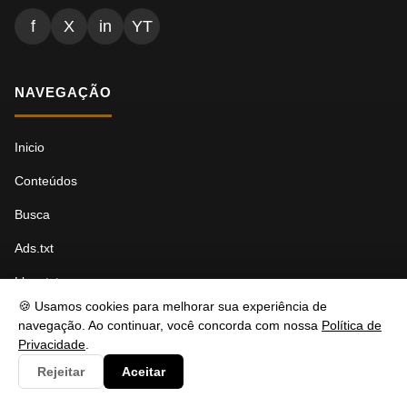
f
X
in
YT
NAVEGAÇÃO
Inicio
Conteúdos
Busca
Ads.txt
Llms.txt
🍪 Usamos cookies para melhorar sua experiência de
Robots.txt
navegação. Ao continuar, você concorda com nossa
Política de
Privacidade
.
Sitemap Índice
Rejeitar
Aceitar
Sitemap Páginas