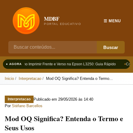
MDBF
☰ MENU
PORTAL EDUCATIVO
Buscar
Como Imprimir Frente e Verso na Epson L3250: Guia Rápido
Como
● AGORA
Inicio
Interpretacao
Mod OQ Significa? Entenda o Termo...
Publicado em
29/05/2026 às 14:40
Interpretacao
Por
Stéfano Barcellos
Mod OQ Significa? Entenda o Termo e
Seus Usos