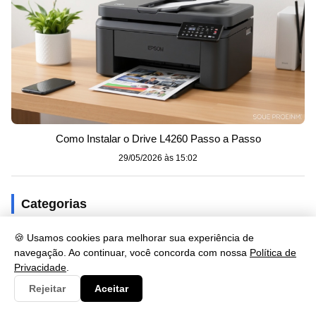
Como Instalar o Drive L4260 Passo a Passo
29/05/2026 às 15:02
Categorias
Consulta
🍪 Usamos cookies para melhorar sua experiência de
284
navegação. Ao continuar, você concorda com nossa
Política de
Cultura
228
Privacidade
.
Rejeitar
Aceitar
Documento
56