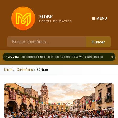
MDBF
☰ MENU
PORTAL EDUCATIVO
Buscar
Como Imprimir Frente e Verso na Epson L3250: Guia Rápido
Como
● AGORA
Inicio
Conteúdos
Cultura