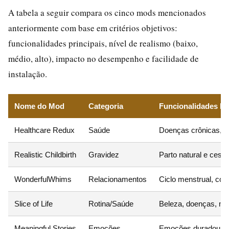
A tabela a seguir compara os cinco mods mencionados
anteriormente com base em critérios objetivos:
funcionalidades principais, nível de realismo (baixo,
médio, alto), impacto no desempenho e facilidade de
instalação.
Nome do Mod
Categoria
Funcionalidades Pr
Healthcare Redux
Saúde
Doenças crônicas, a
Realistic Childbirth
Gravidez
Parto natural e cesá
WonderfulWhims
Relacionamentos
Ciclo menstrual, co
Slice of Life
Rotina/Saúde
Beleza, doenças, mem
Meaningful Stories
Emoções
Emoções duradouras,