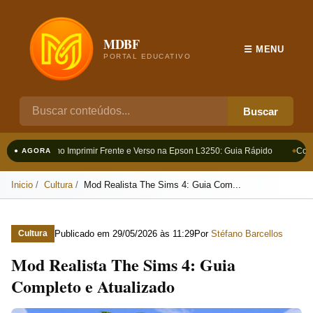
MDBF
☰ MENU
PORTAL EDUCATIVO
Buscar
Como Imprimir Frente e Verso na Epson L3250: Guia Rápido
Como 
● AGORA
Inicio
Cultura
Mod Realista The Sims 4: Guia Com...
Publicado em
29/05/2026 às 11:29
Por
Stéfano Barcellos
Cultura
Mod Realista The Sims 4: Guia
Completo e Atualizado