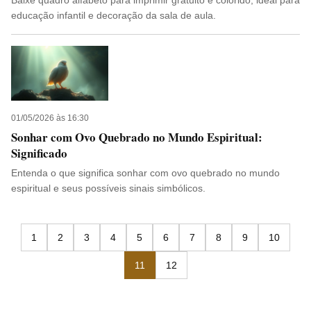
Baixe quadro alfabeto para imprimir gratuito e colorido, ideal para
educação infantil e decoração da sala de aula.
01/05/2026 às 16:30
Sonhar com Ovo Quebrado no Mundo Espiritual:
Significado
Entenda o que significa sonhar com ovo quebrado no mundo
espiritual e seus possíveis sinais simbólicos.
1
2
3
4
5
6
7
8
9
10
11
12