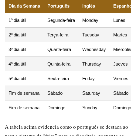
Dia da Semana
Português
Inglês
Espanhol
1º dia útil
Segunda-feira
Monday
Lunes
2º dia útil
Terça-feira
Tuesday
Martes
3º dia útil
Quarta-feira
Wednesday
Miércoles
4º dia útil
Quinta-feira
Thursday
Jueves
5º dia útil
Sexta-feira
Friday
Viernes
Fim de semana
Sábado
Saturday
Sábado
Fim de semana
Domingo
Sunday
Domingo
A tabela acima evidencia como o português se destaca ao
usar o sistema de “feira” para os dias úteis, enquanto as