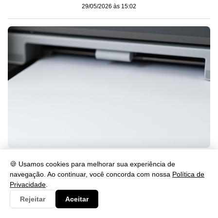
29/05/2026 às 15:02
Impressora imprimindo em branco? Veja como resolver
🍪 Usamos cookies para melhorar sua experiência de
29/05/2026 às 15:02
navegação. Ao continuar, você concorda com nossa
Política de
Privacidade
.
Rejeitar
Aceitar