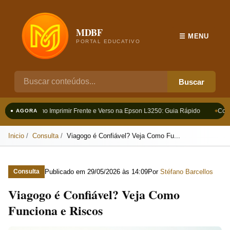
MDBF
☰ MENU
PORTAL EDUCATIVO
Buscar
Como Imprimir Frente e Verso na Epson L3250: Guia Rápido
Como
● AGORA
Inicio
Consulta
Viagogo é Confiável? Veja Como Fu...
Publicado em
29/05/2026 às 14:09
Por
Stéfano Barcellos
Consulta
Viagogo é Confiável? Veja Como
Funciona e Riscos