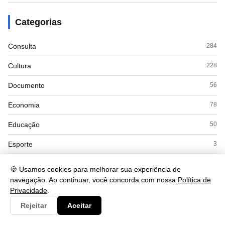
Categorias
Consulta
284
Cultura
228
Documento
56
Economia
78
Educação
50
Esporte
3
Eventos
3
🍪 Usamos cookies para melhorar sua experiência de
navegação. Ao continuar, você concorda com nossa
Política de
Governo
31
Privacidade
.
Interpretacao
103
Rejeitar
Aceitar
Saúde
78