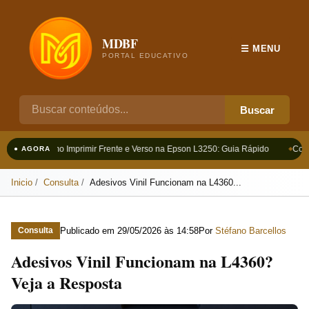
MDBF
☰ MENU
PORTAL EDUCATIVO
Buscar
Como Imprimir Frente e Verso na Epson L3250: Guia Rápido
Como
● AGORA
Inicio
Consulta
Adesivos Vinil Funcionam na L4360...
Publicado em
29/05/2026 às 14:58
Por
Stéfano Barcellos
Consulta
Adesivos Vinil Funcionam na L4360?
Veja a Resposta