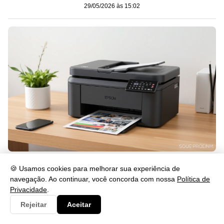
29/05/2026 às 15:02
Como Instalar o Drive L4260 Passo a Passo
🍪 Usamos cookies para melhorar sua experiência de
29/05/2026 às 15:02
navegação. Ao continuar, você concorda com nossa
Política de
Privacidade
.
Rejeitar
Aceitar
Categorias