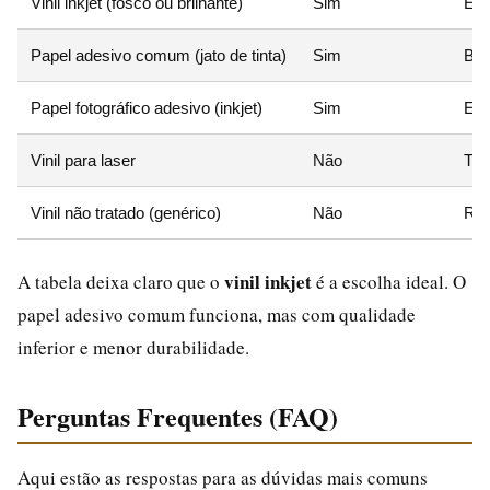
Vinil inkjet (fosco ou brilhante)
Sim
Exc
Papel adesivo comum (jato de tinta)
Sim
Boa
Papel fotográfico adesivo (inkjet)
Sim
Exc
Vinil para laser
Não
Tin
Vinil não tratado (genérico)
Não
Res
vinil inkjet
A tabela deixa claro que o
é a escolha ideal. O
papel adesivo comum funciona, mas com qualidade
inferior e menor durabilidade.
Perguntas Frequentes (FAQ)
Aqui estão as respostas para as dúvidas mais comuns