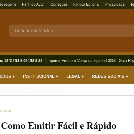
do recente.
Perfil do Autor
Correções
Política Editorial
Privacidade
T
Como Imprimir Frente e Verso na Epson L3250: Guia Rápi
o: 19°C
$
R$ 5,05
€
R$ 5,88
ÚDOS ▾
INSTITUCIONAL ▾
LEGAL ▾
REDES SOCIAIS ▾
rcellos
 Como Emitir Fácil e Rápido