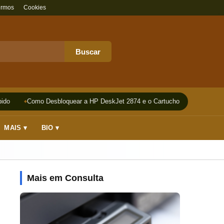
ermos
Cookies
Buscar
do
Como Desbloquear a HP DeskJet 2874 e o Cartucho
Impressora
MAIS ▾
BIO ▾
Mais em Consulta