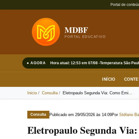
Portal de conteú
MDBF
PORTAL EDUCATIVO
● AGORA
Hora atual: 12:53 em 07/08 -
Temperatura São Paul
INÍCIO
CONTE
Inicio
Consulta
Eletropaulo Segunda Via: Como Emi...
Publicado em
29/05/2026 às 14:09
Por
Stéfano Ba
Consulta
Eletropaulo Segunda Via: