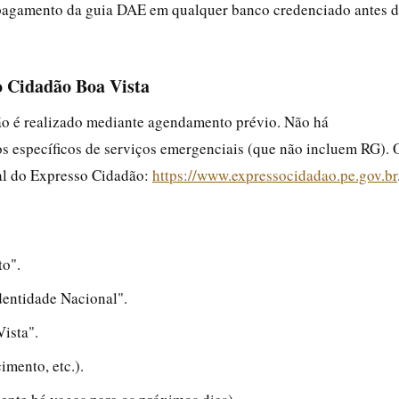
 o pagamento da guia DAE em qualquer banco credenciado antes 
 Cidadão Boa Vista
ão é realizado mediante agendamento prévio. Não há
s específicos de serviços emergenciais (que não incluem RG). 
ial do Expresso Cidadão:
https://www.expressocidadao.pe.gov.br
to".
Identidade Nacional".
ista".
imento, etc.).