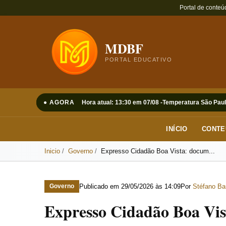
Portal de conteú
MDBF
PORTAL EDUCATIVO
● AGORA
Hora atual: 13:30 em 07/08 -
Temperatura São Paul
INÍCIO
CONTE
Inicio
Governo
Expresso Cidadão Boa Vista: docum...
Publicado em
29/05/2026 às 14:09
Por
Stéfano Ba
Governo
Expresso Cidadão Boa Vi