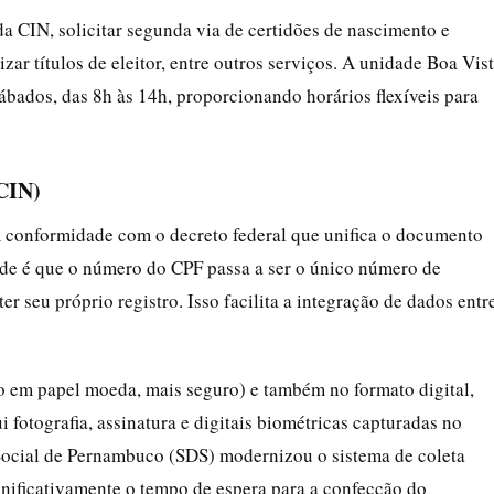
a CIN, solicitar segunda via de certidões de nascimento e
ar títulos de eleitor, entre outros serviços. A unidade Boa Vis
sábados, das 8h às 14h, proporcionando horários flexíveis para
(CIN)
 conformidade com o decreto federal que unifica o documento
dade é que o número do CPF passa a ser o único número de
ter seu próprio registro. Isso facilita a integração de dados entr
o em papel moeda, mais seguro) e também no formato digital,
 fotografia, assinatura e digitais biométricas capturadas no
Social de Pernambuco (SDS) modernizou o sistema de coleta
nificativamente o tempo de espera para a confecção do