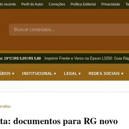
do recente.
Perfil do Autor
Correções
Política Editorial
Privacidade
T
Como Imprimir Frente e Verso na Epson L3250: Guia Rápi
o: 19°C
$
R$ 5,05
€
R$ 5,88
ÚDOS ▾
INSTITUCIONAL ▾
LEGAL ▾
REDES SOCIAIS ▾
rcellos
sta: documentos para RG novo