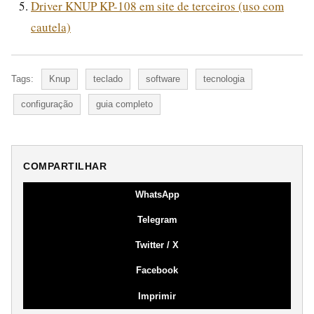
Driver KNUP KP-108 em site de terceiros (uso com
cautela)
Tags:
Knup
teclado
software
tecnologia
configuração
guia completo
COMPARTILHAR
WhatsApp
Telegram
Twitter / X
Facebook
Imprimir