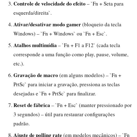
Controle de velocidade do efeito
– `Fn + Seta para
esquerda/direita`.
Ativar/desativar modo gamer
(bloqueio da tecla
Windows) – `Fn + Windows` ou `Fn + Esc`.
Atalhos multimídia
– `Fn + F1 a F12` (cada tecla
corresponde a uma função como play, pause, volume,
etc.).
Gravação de macro
(em alguns modelos) – `Fn +
PrtSc` para iniciar a gravação, pressiona as teclas
desejadas e `Fn + PrtSc` para finalizar.
Reset de fábrica
– `Fn + Esc` (manter pressionado por
3 segundos) – útil para restaurar configurações
padrão.
Ajuste de polling rate
(em modelos mecânicos) – `Fn