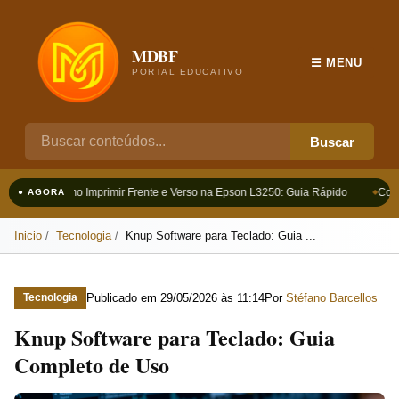
MDBF
☰ MENU
PORTAL EDUCATIVO
Buscar
Como Imprimir Frente e Verso na Epson L3250: Guia Rápido
Como
● AGORA
Inicio
Tecnologia
Knup Software para Teclado: Guia ...
Publicado em
29/05/2026 às 11:14
Por
Stéfano Barcellos
Tecnologia
Knup Software para Teclado: Guia
Completo de Uso