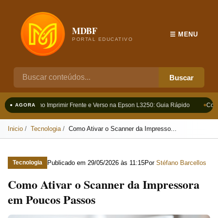
MDBF
☰ MENU
PORTAL EDUCATIVO
Buscar
Como Imprimir Frente e Verso na Epson L3250: Guia Rápido
Como
● AGORA
Inicio
Tecnologia
Como Ativar o Scanner da Impresso...
Publicado em
29/05/2026 às 11:15
Por
Stéfano Barcellos
Tecnologia
Como Ativar o Scanner da Impressora
em Poucos Passos