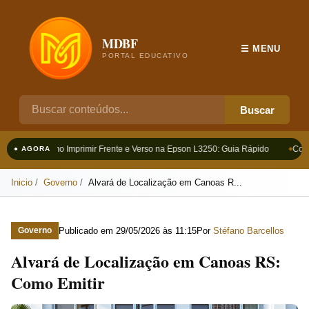
MDBF
☰ MENU
PORTAL EDUCATIVO
Buscar
Como Imprimir Frente e Verso na Epson L3250: Guia Rápido
Como
● AGORA
Inicio
Governo
Alvará de Localização em Canoas R...
Publicado em
29/05/2026 às 11:15
Por
Stéfano Barcellos
Governo
Alvará de Localização em Canoas RS:
Como Emitir