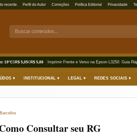
do recente.
Perfil do Autor
Correções
Política Editorial
Privacidade
T
Como Imprimir Frente e Verso na Epson L3250: Guia Rápi
o: 19°C
$
R$ 5,05
€
R$ 5,88
ÚDOS ▾
INSTITUCIONAL ▾
LEGAL ▾
REDES SOCIAIS ▾
Barcellos
 Como Consultar seu RG