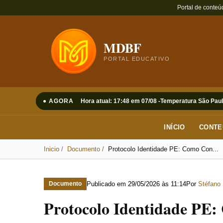
Portal de conteú
MDBF
PORTAL EDUCATIVO
● AGORA
Hora atual: 17:48 em 07/08 -
Temperatura São Paul
INÍCIO
CONTE
Inicio
Documento
Protocolo Identidade PE: Como Con...
Publicado em
29/05/2026 às 11:14
Por
Stéfano 
Documento
Protocolo Identidade PE: