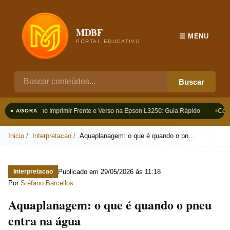
MDBF
☰ MENU
PORTAL EDUCATIVO
Buscar
Como Imprimir Frente e Verso na Epson L3250: Guia Rápido
Como
● AGORA
Inicio
Interpretacao
Aquaplanagem: o que é quando o pn...
Publicado em
29/05/2026 às 11:18
Interpretacao
Por
Stéfano Barcellos
Aquaplanagem: o que é quando o pneu
entra na água