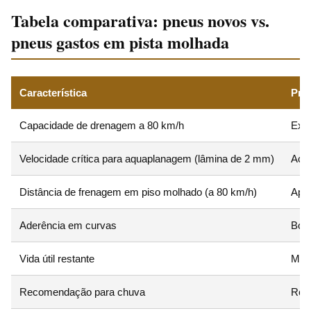
Tabela comparativa: pneus novos vs.
pneus gastos em pista molhada
Característica
Pne
Capacidade de drenagem a 80 km/h
Exce
Velocidade crítica para aquaplanagem (lâmina de 2 mm)
Aci
Distância de frenagem em piso molhado (a 80 km/h)
Apr
Aderência em curvas
Boa 
Vida útil restante
Míni
Recomendação para chuva
Redu