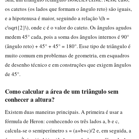
os catetos (os lados que formam o ângulo reto) são iguais,
e a hipotenusa é maior, seguindo a relação \(h =
c\sqrt{2}\), onde c é o valor do cateto. Os ângulos agudos
medem 45° cada, pois a soma dos ângulos internos é 90°
(ângulo reto) + 45° + 45° = 180°. Esse tipo de triângulo é
muito comum em problemas de geometria, em esquadros
de desenho técnico e em construções que exigem ângulos
de 45°.
Como calcular a área de um triângulo sem
conhecer a altura?
Existem duas maneiras principais. A primeira é usar a
fórmula de Heron: conhecendo os três lados a, b e c,
calcula-se o semiperímetro s = (a+b+c)/2 e, em seguida, a