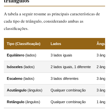
triângulos
A tabela a seguir resume as principais características de
cada tipo de triângulo, considerando ambas as
classificações.
Tipo (Classificação)
Lados
Ângulo
Equilátero
(lados)
3 lados iguais
3 ângul
Isósceles
(lados)
2 lados iguais, 1 diferente
2 ângulo
Escaleno
(lados)
3 lados diferentes
3 ângul
Acutângulo
(ângulos)
Qualquer combinação
3 ângul
Retângulo
(ângulos)
Qualquer combinação
1 ângul