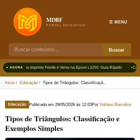
MDBF
☰ MENU
PORTAL EDUCATIVO
Buscar
Como Imprimir Frente e Verso na Epson L3250: Guia Rápido
Como
● AGORA
Inicio
Educação
Tipos de Triângulos: Classificaçã...
Publicado em
29/05/2026 às 12:03
Por
Stéfano Barcellos
Educação
Tipos de Triângulos: Classificação e
Exemplos Simples