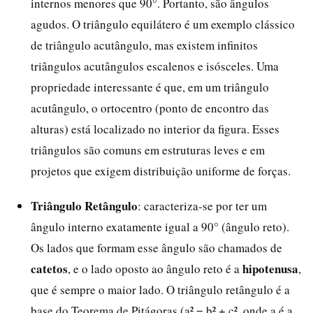
internos menores que 90°. Portanto, são ângulos
agudos. O triângulo equilátero é um exemplo clássico
de triângulo acutângulo, mas existem infinitos
triângulos acutângulos escalenos e isósceles. Uma
propriedade interessante é que, em um triângulo
acutângulo, o ortocentro (ponto de encontro das
alturas) está localizado no interior da figura. Esses
triângulos são comuns em estruturas leves e em
projetos que exigem distribuição uniforme de forças.
Triângulo Retângulo
: caracteriza-se por ter um
ângulo interno exatamente igual a 90° (ângulo reto).
Os lados que formam esse ângulo são chamados de
catetos
hipotenusa
, e o lado oposto ao ângulo reto é a
,
que é sempre o maior lado. O triângulo retângulo é a
base do Teorema de Pitágoras (a² = b² + c², onde a é a