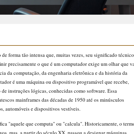
de forma tão intensa que, muitas vezes, seu significado técnico
finir precisamente o que é um computador exige um olhar que v
ia da computação, da engenharia eletrônica e da história da
tador é uma máquina ou dispositivo programável que recebe,
 de instruções lógicas, conhecidas como software. Essa
antescos mainframes das décadas de 1950 até os minúsculos
, automóveis e dispositivos vestíveis.
fica "aquele que computa" ou "calcula". Historicamente, o term
vos, mas, a partir do século XX, passou a designar máquinas