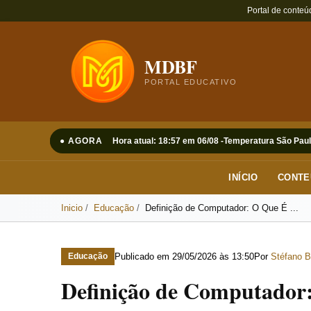
Portal de conteú
MDBF
PORTAL EDUCATIVO
● AGORA
Hora atual: 18:57 em 06/08 -
Temperatura São Paul
INÍCIO
CONTE
Inicio
Educação
Definição de Computador: O Que É ...
Publicado em
29/05/2026 às 13:50
Por
Stéfano B
Educação
Definição de Computador