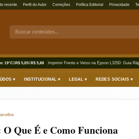
do recente.
Perfil do Autor
Correções
Política Editorial
Privacidade
T
Como Imprimir Frente e Verso na Epson L3250: Guia Rápi
o: 19°C
$
R$ 5,05
€
R$ 5,88
ÚDOS ▾
INSTITUCIONAL ▾
LEGAL ▾
REDES SOCIAIS ▾
arcellos
: O Que É e Como Funciona