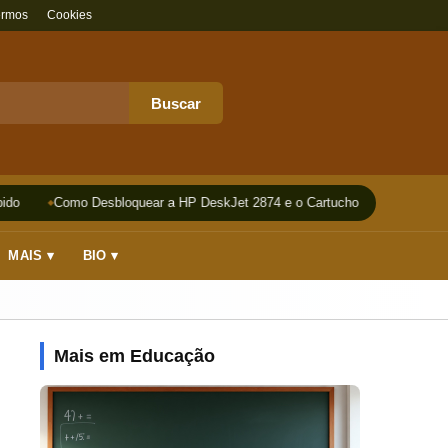
ermos
Cookies
Buscar
do
Como Desbloquear a HP DeskJet 2874 e o Cartucho
Impressora
MAIS ▾
BIO ▾
Mais em Educação