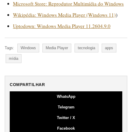
Microsoft Store: Reprodutor Multimídia do Windows
Wikipédia: Windows Media Player (Windows 11)
)
Uptodown: Windows Media Player 11.2604.9.0
Tags:
Windows
Media Player
tecnologia
apps
mídia
COMPARTILHAR
WhatsApp
Telegram
Twitter / X
Facebook