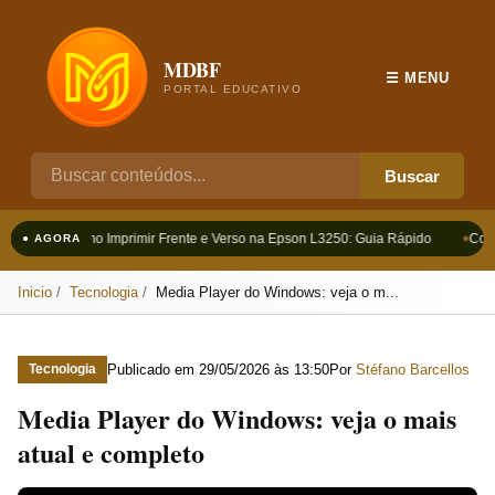
MDBF
☰ MENU
PORTAL EDUCATIVO
Buscar
Como Imprimir Frente e Verso na Epson L3250: Guia Rápido
Como
● AGORA
Inicio
Tecnologia
Media Player do Windows: veja o m...
Publicado em
29/05/2026 às 13:50
Por
Stéfano Barcellos
Tecnologia
Media Player do Windows: veja o mais
atual e completo