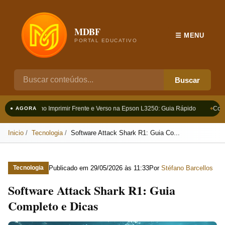
MDBF
☰ MENU
PORTAL EDUCATIVO
Buscar
Como Imprimir Frente e Verso na Epson L3250: Guia Rápido
Como
● AGORA
Inicio
Tecnologia
Software Attack Shark R1: Guia Co...
Publicado em
29/05/2026 às 11:33
Por
Stéfano Barcellos
Tecnologia
Software Attack Shark R1: Guia
Completo e Dicas