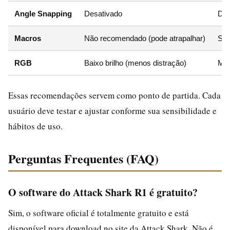
Angle Snapping
Desativado
Des
Macros
Não recomendado (pode atrapalhar)
Sim
RGB
Baixo brilho (menos distração)
Méd
Essas recomendações servem como ponto de partida. Cada
usuário deve testar e ajustar conforme sua sensibilidade e
hábitos de uso.
Perguntas Frequentes (FAQ)
O software do Attack Shark R1 é gratuito?
Sim, o software oficial é totalmente gratuito e está
disponível para download no site da Attack Shark. Não é