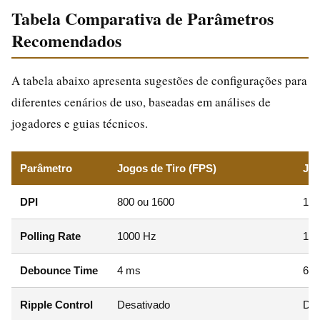
Tabela Comparativa de Parâmetros
Recomendados
A tabela abaixo apresenta sugestões de configurações para
diferentes cenários de uso, baseadas em análises de
jogadores e guias técnicos.
Parâmetro
Jogos de Tiro (FPS)
Jog
DPI
800 ou 1600
120
Polling Rate
1000 Hz
100
Debounce Time
4 ms
6 
Ripple Control
Desativado
Des