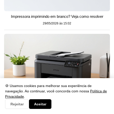
Impressora imprimindo em branco? Veja como resolver
29/05/2026 às 15:02
🍪 Usamos cookies para melhorar sua experiência de
navegação. Ao continuar, você concorda com nossa
Política de
Privacidade
.
Como Instalar o Drive L4260 Passo a Passo
Rejeitar
Aceitar
29/05/2026 às 15:02