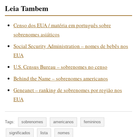
Leia Tambem
Censo dos EUA / matéria em português sobre
sobrenomes asiáticos
Social Security Administration – nomes de bebês nos
EUA
U.S. Census Bureau – sobrenomes no censo
Behind the Name – sobrenomes americanos
Geneanet – ranking de sobrenomes por região nos
EUA
Tags:
sobrenomes
americanos
femininos
significados
lista
nomes