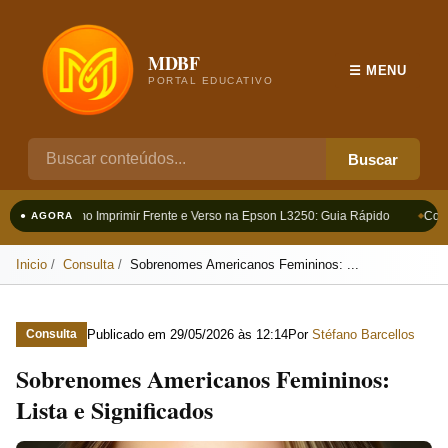
MDBF
☰ MENU
PORTAL EDUCATIVO
Buscar
Como Imprimir Frente e Verso na Epson L3250: Guia Rápido
Como 
● AGORA
Inicio
Consulta
Sobrenomes Americanos Femininos: ...
Publicado em
29/05/2026 às 12:14
Por
Stéfano Barcellos
Consulta
Sobrenomes Americanos Femininos:
Lista e Significados