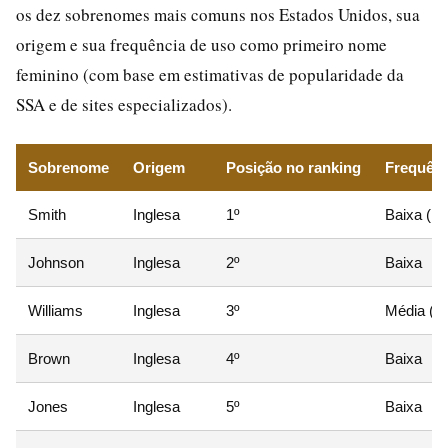
os dez sobrenomes mais comuns nos Estados Unidos, sua
origem e sua frequência de uso como primeiro nome
feminino (com base em estimativas de popularidade da
SSA e de sites especializados).
Sobrenome
Origem
Posição no ranking
Frequên
Smith
Inglesa
1º
Baixa (r
Johnson
Inglesa
2º
Baixa
Williams
Inglesa
3º
Média (u
Brown
Inglesa
4º
Baixa
Jones
Inglesa
5º
Baixa