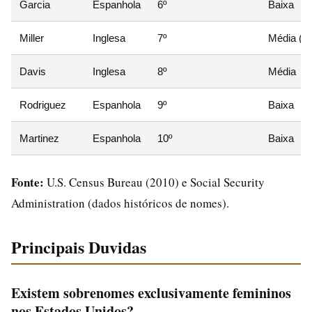
Garcia
Espanhola
6º
Baixa
Miller
Inglesa
7º
Média (u
Davis
Inglesa
8º
Média
Rodriguez
Espanhola
9º
Baixa
Martinez
Espanhola
10º
Baixa
Fonte:
U.S. Census Bureau (2010) e Social Security
Administration (dados históricos de nomes).
Principais Duvidas
Existem sobrenomes exclusivamente femininos
nos Estados Unidos?