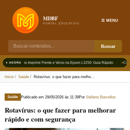
MDBF
☰ MENU
PORTAL EDUCATIVO
Buscar
Como Imprimir Frente e Verso na Epson L3250: Guia Rápido
Como
● AGORA
Inicio
Saúde
Rotavírus: o que fazer para melho...
Publicado em
29/05/2026 às 11:39
Por
Stéfano Barcellos
Saúde
Rotavírus: o que fazer para melhorar
rápido e com segurança