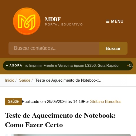
MDBF
☰ MENU
PORTAL EDUCATIVO
Buscar
Como Imprimir Frente e Verso na Epson L3250: Guia Rápido
Como
● AGORA
Inicio
Saúde
Teste de Aquecimento de Notebook:...
Publicado em
29/05/2026 às 14:19
Por
Stéfano Barcellos
Saúde
Teste de Aquecimento de Notebook:
Como Fazer Certo