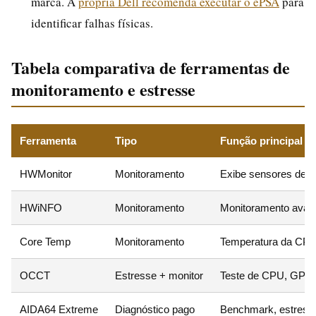
marca. A
própria Dell recomenda executar o ePSA
para
identificar falhas físicas.
Tabela comparativa de ferramentas de
monitoramento e estresse
Ferramenta
Tipo
Função principal
HWMonitor
Monitoramento
Exibe sensores de 
HWiNFO
Monitoramento
Monitoramento avan
Core Temp
Monitoramento
Temperatura da CPU
OCCT
Estresse + monitor
Teste de CPU, GPU,
AIDA64 Extreme
Diagnóstico pago
Benchmark, estress