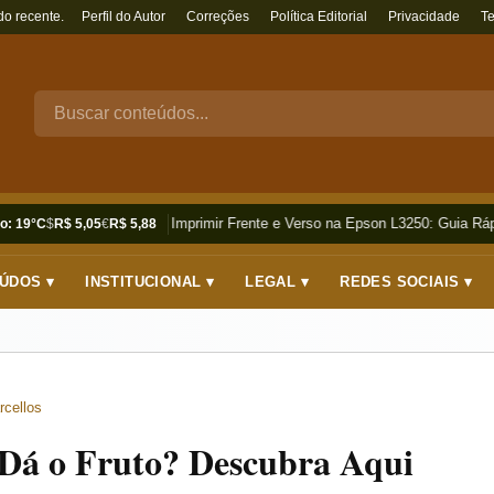
do recente.
Perfil do Autor
Correções
Política Editorial
Privacidade
T
Como Imprimir Frente e Verso na Epson L3250: Guia Rápi
o: 19°C
$
R$ 5,05
€
R$ 5,88
ÚDOS ▾
INSTITUCIONAL ▾
LEGAL ▾
REDES SOCIAIS ▾
rcellos
Dá o Fruto? Descubra Aqui