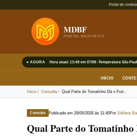
Portal de conteú
MDBF
PORTAL EDUCATIVO
● AGORA
Hora atual: 13:49 em 07/08 -
Temperatura São Paul
INÍCIO
CONTE
Inicio
Consulta
Qual Parte do Tomatinho Dá o Frut...
Publicado em
29/05/2026 às 11:45
Por
Stéfano Ba
Consulta
Qual Parte do Tomatinho 