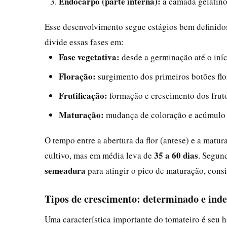
Endocarpo (parte interna):
a camada gelatino
Esse desenvolvimento segue estágios bem definido
divide essas fases em:
Fase vegetativa:
desde a germinação até o iníc
Floração:
surgimento dos primeiros botões flora
Frutificação:
formação e crescimento dos frut
Maturação:
mudança de coloração e acúmulo 
O tempo entre a abertura da flor (antese) e a matu
35 a 60 dias
cultivo, mas em média leva de
. Segun
semeadura
para atingir o pico de maturação, cons
Tipos de crescimento: determinado e ind
Uma característica importante do tomateiro é seu h