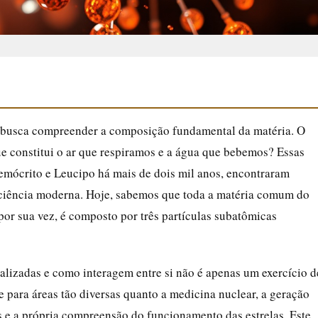
e busca compreender a composição fundamental da matéria. O
e constitui o ar que respiramos e a água que bebemos? Essas
emócrito e Leucipo há mais de dois mil anos, encontraram
 ciência moderna. Hoje, sabemos que toda a matéria comum do
por sua vez, é composto por três partículas subatômicas
calizadas e como interagem entre si não é apenas um exercício d
e para áreas tão diversas quanto a medicina nuclear, a geração
s e a própria compreensão do funcionamento das estrelas. Este