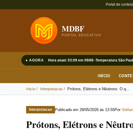
Portal de conteú
MDBF
PORTAL EDUCATIVO
● AGORA
Hora atual: 03:09 em 09/08 -
Temperatura São Paul
INÍCIO
CONTE
Inicio
Interpretacao
Prótons, Elétrons e Nêutrons: O q...
Publicado em
29/05/2026 às 13:55
Por
Stéfan
Interpretacao
Prótons, Elétrons e Nêutr