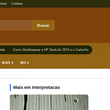
ermos
Cookies
Buscar
do
Como Desbloquear a HP DeskJet 2874 e o Cartucho
Impressora
MAIS ▾
BIO ▾
Mais em Interpretacao