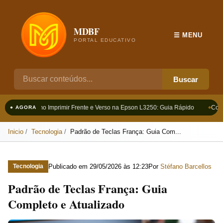
MDBF
☰ MENU
PORTAL EDUCATIVO
Buscar
Como Imprimir Frente e Verso na Epson L3250: Guia Rápido
Como
● AGORA
Inicio
Tecnologia
Padrão de Teclas França: Guia Com...
Publicado em
29/05/2026 às 12:23
Por
Stéfano Barcellos
Tecnologia
Padrão de Teclas França: Guia
Completo e Atualizado