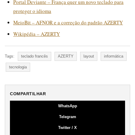
Portal Deviante – França quer um novo teclado para
proteger o idioma
MeioBit – AFNOR e a correção do padrão AZERTY
Wikipédia – AZERTY
Tags:
teclado francês
AZERTY
layout
informática
tecnologia
COMPARTILHAR
WhatsApp
Telegram
Twitter / X