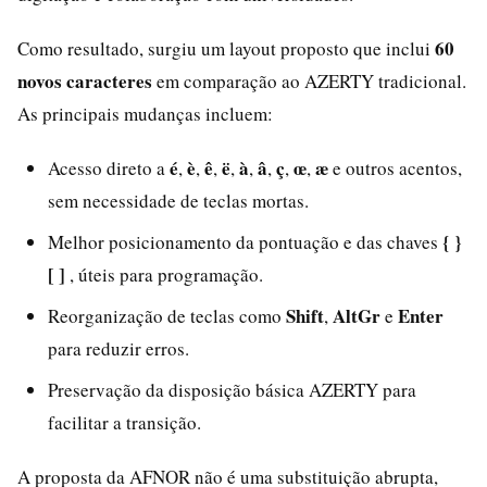
60
Como resultado, surgiu um layout proposto que inclui
novos caracteres
em comparação ao AZERTY tradicional.
As principais mudanças incluem:
é
è
ê
ë
à
â
ç
œ
æ
Acesso direto a
,
,
,
,
,
,
,
,
e outros acentos,
sem necessidade de teclas mortas.
{ }
Melhor posicionamento da pontuação e das chaves
[ ]
, úteis para programação.
Shift
AltGr
Enter
Reorganização de teclas como
,
e
para reduzir erros.
Preservação da disposição básica AZERTY para
facilitar a transição.
A proposta da AFNOR não é uma substituição abrupta,