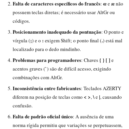
Falta de caracteres específicos do francês
œ
æ
:
e
não
possuem teclas diretas; é necessário usar AltGr ou
códigos.
Posicionamento inadequado da pontuação
: O ponto e
;
:
.
vírgula (
) e o
exigem Shift; o ponto final (
) está mal
localizado para o dedo mindinho.
Problemas para programadores
{ } [ ]
: Chaves
e
`
acentos graves (
) são de difícil acesso, exigindo
combinações com AltGr.
Inconsistência entre fabricantes
: Teclados AZERTY
< >
\
|
diferem na posição de teclas como
,
e
, causando
confusão.
Falta de padrão oficial único
: A ausência de uma
norma rígida permitiu que variações se perpetuassem,