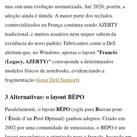
mas sim uma evolução normatizada. Até 2026, porém, a
adoção ainda é tímida. A maior parte dos teclados
comercializados na França continua sendo AZERTY
tradicional, e muitos usuários nem sequer sabem da
existência do novo padrão. Fabricantes como a Dell
"Francês
alertam que, no Windows, apenas o layout
(Legacy, AZERTY)"
corresponde a determinados
modelos físicos de notebooks, evidenciando a
fragmentação (
fonte Dell Support
).
3 Alternativas: o layout BÉPO
BÉPO
B
Paralelamente, o layout
(sigla para
ureau pour
É
P
O
l’
tude d’un
avé
ptimal) ganhou adeptos. Criado em
2002 por uma comunidade de entusiastas, o BÉPO é um
layout ergonômico e otimizado para o francês, baseado em