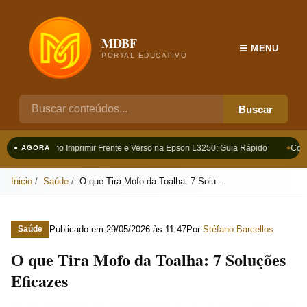
MDBF
☰ MENU
PORTAL EDUCATIVO
Buscar
Como Imprimir Frente e Verso na Epson L3250: Guia Rápido
Como
● AGORA
Inicio
Saúde
O que Tira Mofo da Toalha: 7 Solu...
Publicado em
29/05/2026 às 11:47
Por
Stéfano Barcellos
Saúde
O que Tira Mofo da Toalha: 7 Soluções
Eficazes