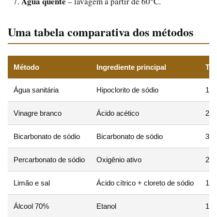
Água quente
– lavagem a partir de 60°C.
Uma tabela comparativa dos métodos
Método
Ingrediente principal
Te
Água sanitária
Hipoclorito de sódio
1 h
Vinagre branco
Ácido acético
20-
Bicarbonato de sódio
Bicarbonato de sódio
30 
Percarbonato de sódio
Oxigênio ativo
2-6
Limão e sal
Ácido cítrico + cloreto de sódio
1-2
Álcool 70%
Etanol
15 