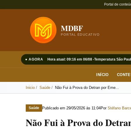
Portal de conteú
MDBF
PORTAL EDUCATIVO
● AGORA
Hora atual: 09:16 em 06/08 -
Temperatura São Paul
INÍCIO
CONTE
Inicio
Saúde
Não Fui à Prova do Detran por Eme...
Publicado em
29/05/2026 às 11:04
Por
Stéfano Barce
Saúde
Não Fui à Prova do Detra