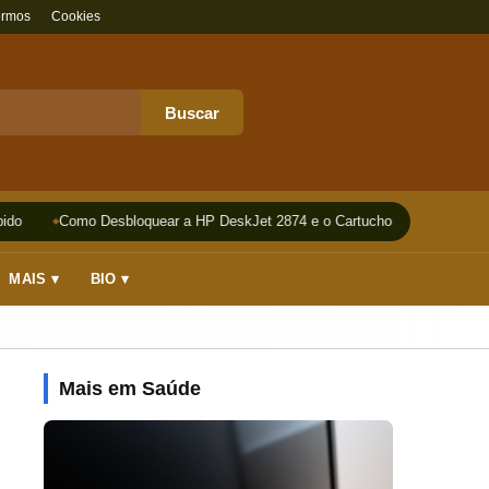
ermos
Cookies
Buscar
do
Como Desbloquear a HP DeskJet 2874 e o Cartucho
Impressora
MAIS ▾
BIO ▾
Mais em Saúde