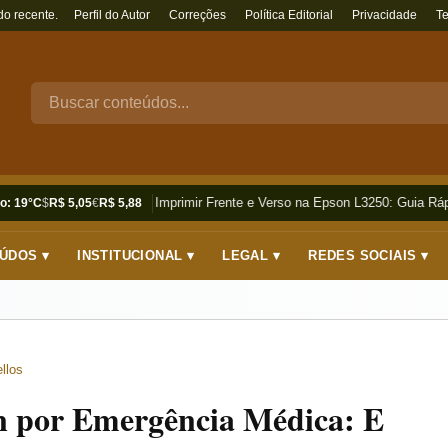
do recente.
Perfil do Autor
Correções
Política Editorial
Privacidade
T
Como Imprimir Frente e Verso na Epson L3250: Guia Rápi
o: 19°C
$
R$ 5,05
€
R$ 5,88
ÚDOS ▾
INSTITUCIONAL ▾
LEGAL ▾
REDES SOCIAIS ▾
llos
n por Emergência Médica: E