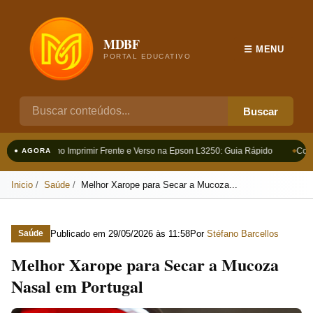
MDBF
☰ MENU
PORTAL EDUCATIVO
Buscar
Como Imprimir Frente e Verso na Epson L3250: Guia Rápido
Como
● AGORA
Inicio
Saúde
Melhor Xarope para Secar a Mucoza...
Publicado em
29/05/2026 às 11:58
Por
Stéfano Barcellos
Saúde
Melhor Xarope para Secar a Mucoza
Nasal em Portugal