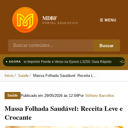
MDBF
☰ MENU
PORTAL EDUCATIVO
Buscar
Como Imprimir Frente e Verso na Epson L3250: Guia Rápido
Como
● AGORA
Inicio
Saúde
Massa Folhada Saudável: Receita L...
Publicado em
29/05/2026 às 12:04
Por
Stéfano Barcellos
Saúde
Massa Folhada Saudável: Receita Leve e
Crocante