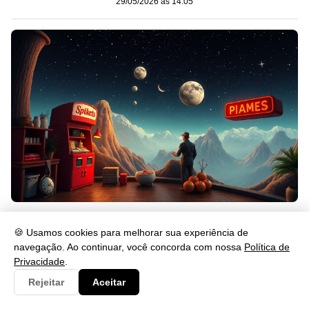
29/05/2026 às 14:05
Mame Pronto a Usar: Guia Completo e Prático
🍪 Usamos cookies para melhorar sua experiência de
29/05/2026 às 13:51
navegação. Ao continuar, você concorda com nossa
Política de
Privacidade
.
Mais Recentes
Rejeitar
Aceitar