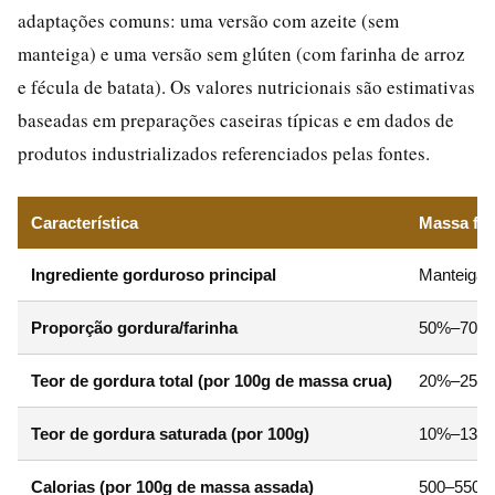
adaptações comuns: uma versão com azeite (sem
manteiga) e uma versão sem glúten (com farinha de arroz
e fécula de batata). Os valores nutricionais são estimativas
baseadas em preparações caseiras típicas e em dados de
produtos industrializados referenciados pelas fontes.
Característica
Massa fol
Ingrediente gorduroso principal
Manteiga (
Proporção gordura/farinha
50%–70% d
Teor de gordura total (por 100g de massa crua)
20%–25%
Teor de gordura saturada (por 100g)
10%–13%
Calorias (por 100g de massa assada)
500–550 k