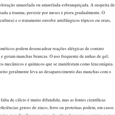
oloração amarelada ou amarelada-esbranquiçada. A suspeita de
ada a trauma, persiste por meses e piora gradualmente. O
cultura) e o tratamento envolve antifúngicos tópicos ou orais,
sméticos podem desencadear reações alérgicas de contato
l e geram manchas brancas. O uso frequente de unhas de gel,
os mecânicos e químicos que se manifestam como leuconíquia.
speito geralmente leva ao desaparecimento das manchas com o
lta de cálcio é muito difundida, mas as fontes científicas
eficiências graves de zinco, ferro ou proteínas podem, em casos