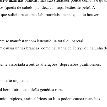
clusive manchas brancas, mas são situações pouco comuns e qua
 (queda de cabelo, palidez, cansaço, lesões de pele). A
, que solicitará exames laboratoriais apenas quando houver
 se manifestar com leuconíquia total ou parcial:
m causar unhas brancas, como na "unha de Terry" ou na unha d
ente associada a outras alterações (depressões puntiformes,
 o leito ungueal.
l hereditária, condição genética rara.
uimioterápicos, antimaláricos ou lítio podem causar manchas