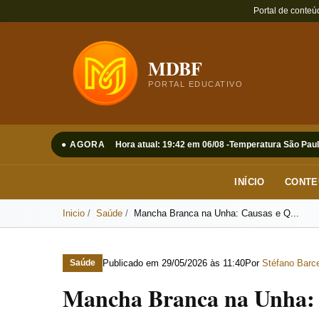
Portal de conteú
MDBF
PORTAL EDUCATIVO
● AGORA
Hora atual: 19:42 em 06/08 -
Temperatura São Paul
INÍCIO
CONTE
Inicio
Saúde
Mancha Branca na Unha: Causas e Q...
Publicado em
29/05/2026 às 11:40
Por
Stéfano Barce
Saúde
Mancha Branca na Unha: