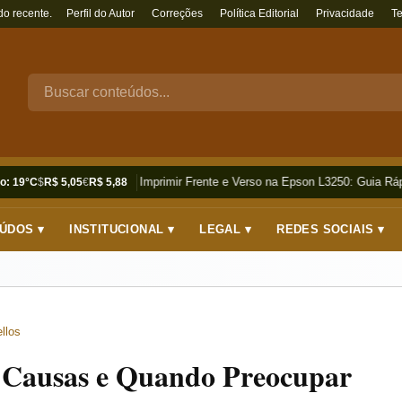
do recente.
Perfil do Autor
Correções
Política Editorial
Privacidade
T
Como Imprimir Frente e Verso na Epson L3250: Guia Rápi
o: 19°C
$
R$ 5,05
€
R$ 5,88
ÚDOS ▾
INSTITUCIONAL ▾
LEGAL ▾
REDES SOCIAIS ▾
llos
 Causas e Quando Preocupar