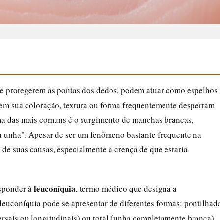
 de protegerem as pontas dos dedos, podem atuar como espelhos
 em sua coloração, textura ou forma frequentemente despertam
uma das mais comuns é o surgimento de manchas brancas,
unha". Apesar de ser um fenômeno bastante frequente na
 de suas causas, especialmente a crença de que estaria
leuconíquia
esponder à
, termo médico que designa a
euconíquia pode se apresentar de diferentes formas: pontilhad
ersais ou longitudinais) ou total (unha completamente branca).