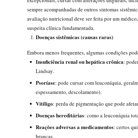
excepcionais, cursar com alterações ungueais, in
sempre acompanhadas de outros sintomas sistêmicos
avaliação nutricional deve ser feita por um médico
suspeita clínica fundamentada.
Doenças sistêmicas (causas raras)
Embora menos frequentes, algumas condições podem
Insuficiência renal ou hepática crônica
: pode
Lindsay.
Psoríase
: pode cursar com leuconíquia, geralm
espessamento, descolamento).
Vitiligo
: perda de pigmentação que pode afetar
Doenças hereditárias
: como a leuconíquia tota
Reações adversas a medicamentos
: certos q
brancas.