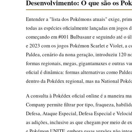
Desenvolvimento: O que são os Po
Entender a "lista dos Pokémons atuais" exige, pri
todas as espécies oficialmente lançadas em jogos d
começando em #001 Bulbasaur e seguindo até o úl
e 2023 com os jogos Pokémon Scarlet e Violet, a c
Paldea, cenário da nona geração, introduziu 120 no
formas regionais, megas, gigantamaxes e outras va
oficial é dinâmica: formas alternativas como Palde
dentro da Pokédex regional, mas na National Poké
A consulta à Pokédex oficial online é a maneira mai
Company permite filtrar por tipo, fraqueza, habili
Defesa, Ataque Especial, Defesa Especial e Velocid
as adições, inclusive as que chegam por meio de
e Pokémon UNITE, embora essas versões não integr