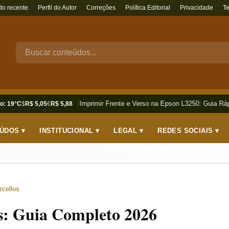
do recente.
Perfil do Autor
Correções
Política Editorial
Privacidade
T
Como Imprimir Frente e Verso na Epson L3250: Guia Rápi
o: 19°C
$
R$ 5,05
€
R$ 5,88
ÚDOS ▾
INSTITUCIONAL ▾
LEGAL ▾
REDES SOCIAIS ▾
rcellos
s: Guia Completo 2026