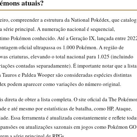
kémons atuais?
meiro, compreender a estrutura da National Pokédex, que catalog
a série principal. A numeração nacional é sequencial,
timo Pokémon conhecido. Até a Geração IX, lançada entre 202
ontagem oficial ultrapassa os 1.000 Pokémon. A região de
vas criaturas, elevando o total nacional para 1.025 (incluindo
riações contadas separadamente). É importante notar que a lista
a Tauros e Paldea Wooper são consideradas espécies distintas
dex podem aparecer como variações do número original.
s direta de obter a lista completa. O site oficial da The Pokémo
dade e até mesmo por estatísticas de batalha, como HP, Ataque,
ade. Essa ferramenta é atualizada constantemente e reflete toda
 expansões ou atualizações sazonais em jogos como Pokémon GO
em a série principal de RPGs.