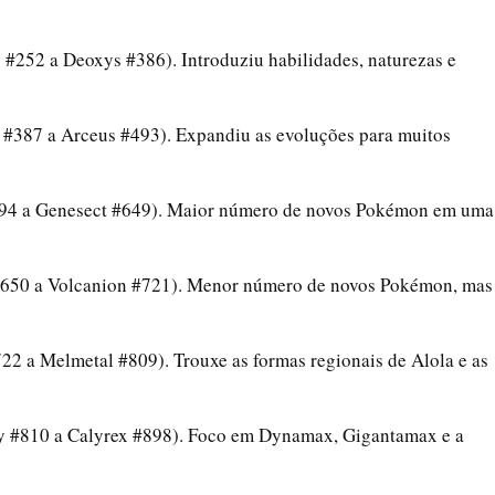
 #252 a Deoxys #386). Introduziu habilidades, naturezas e
 #387 a Arceus #493). Expandiu as evoluções para muitos
94 a Genesect #649). Maior número de novos Pokémon em uma
650 a Volcanion #721). Menor número de novos Pokémon, mas
22 a Melmetal #809). Trouxe as formas regionais de Alola e as
 #810 a Calyrex #898). Foco em Dynamax, Gigantamax e a