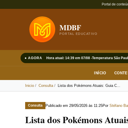
Portal de conteú
MDBF
PORTAL EDUCATIVO
● AGORA
Hora atual: 14:39 em 07/08 -
Temperatura São Paul
INÍCIO
CONTE
Inicio
Consulta
Lista dos Pokémons Atuais: Guia C...
Publicado em
29/05/2026 às 11:25
Por
Stéfano Ba
Consulta
Lista dos Pokémons Atuai