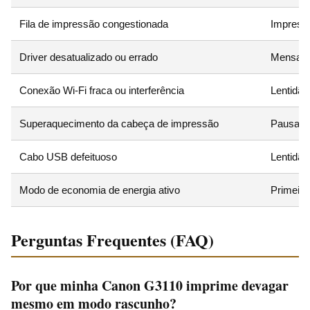
Fila de impressão congestionada
Impressã
Driver desatualizado ou errado
Mensagen
Conexão Wi‑Fi fraca ou interferência
Lentidão
Superaquecimento da cabeça de impressão
Pausas f
Cabo USB defeituoso
Lentidã
Modo de economia de energia ativo
Primeira
Perguntas Frequentes (FAQ)
Por que minha Canon G3110 imprime devagar
mesmo em modo rascunho?