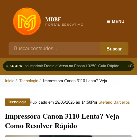
MDBF
☰ MENU
PORTAL EDUCATIVO
Buscar
Como Imprimir Frente e Verso na Epson L3250: Guia Rápido
Como
● AGORA
Inicio
Tecnologia
Impressora Canon 3110 Lenta? Veja...
Publicado em
29/05/2026 às 14:50
Por
Stéfano Barcellos
Tecnologia
Impressora Canon 3110 Lenta? Veja
Como Resolver Rápido